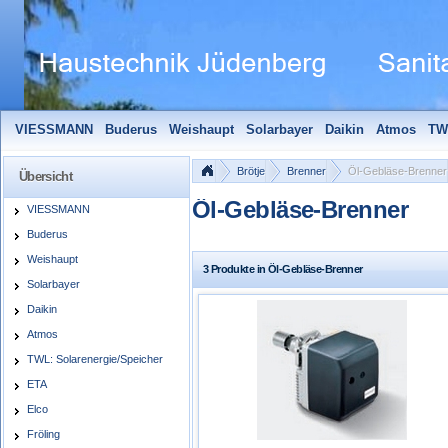
VIESSMANN
Buderus
Weishaupt
Solarbayer
Daikin
Atmos
TW
Solarfocus
Wolf
Pelletmaulwurf + Zubehör
Edle Badheizkörper
S
Brötje
Brenner
Öl-Gebläse-Brenner
Übersicht
Öl-Gebläse-Brenner
VIESSMANN
Buderus
Weishaupt
3 Produkte in Öl-Gebläse-Brenner
Solarbayer
Daikin
Atmos
TWL: Solarenergie/Speicher
ETA
Elco
Fröling