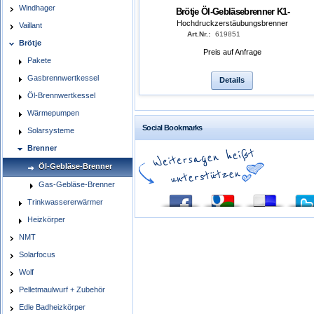
Windhager
Brötje Öl-Gebläsebrenner K1-
Hochdruckzerstäubungsbrenner
Vaillant
Art.Nr.:
619851
Brötje
Preis auf Anfrage
Pakete
Gasbrennwertkessel
Details
Öl-Brennwertkessel
Wärmepumpen
Social Bookmarks
Solarsysteme
Brenner
Öl-Gebläse-Brenner
Gas-Gebläse-Brenner
Trinkwassererwärmer
Heizkörper
NMT
Solarfocus
Wolf
Pelletmaulwurf + Zubehör
Edle Badheizkörper