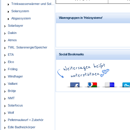
Trinkwasserwärmer und Solarspeicher
Solarsystem
Warengruppen in 'Heizsysteme'
Abgassystem
Solarbayer
Daikin
Atmos
TWL: Solarenergie/Speicher
Social Bookmarks
ETA
Elco
Fröling
Windhager
Vaillant
Brötje
NMT
Solarfocus
Wolf
Pelletmaulwurf + Zubehör
Edle Badheizkörper