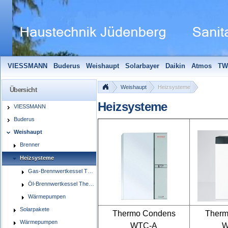
VIESSMANN
Buderus
Weishaupt
Solarbayer
Daikin
Atmos
TW
Solarfocus
Wolf
Pelletmaulwurf + Zubehör
Edle Badheizkörper
S
Weishaupt
Heizsysteme
Übersicht
Heizsysteme
VIESSMANN
Buderus
Weishaupt
Brenner
Heizsysteme
Gas-Brennwertkessel Thermo Condens WTC-GW/GB
Öl-Brennwertkessel Thermo Condens WTC-OB
Wärmepumpen
Solarpakete
Thermo Condens
Therm
Wärmepumpen
WTC-A
W