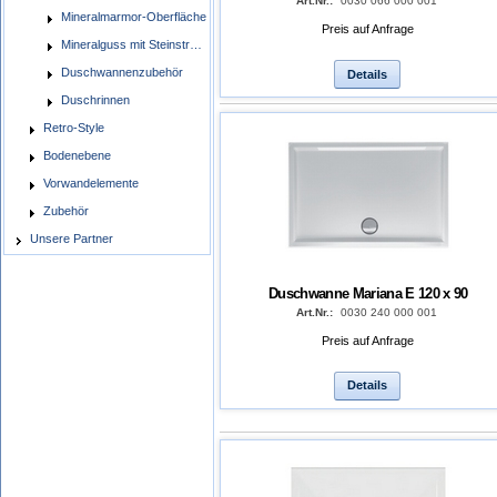
Art.Nr.:
0030 066 000 001
Mineralmarmor-Oberfläche
Preis auf Anfrage
Mineralguss mit Steinstruktur
Duschwannenzubehör
Details
Duschrinnen
Retro-Style
Bodenebene
Vorwandelemente
Zubehör
Unsere Partner
Duschwanne Mariana E 120 x 90
Art.Nr.:
0030 240 000 001
Preis auf Anfrage
Details