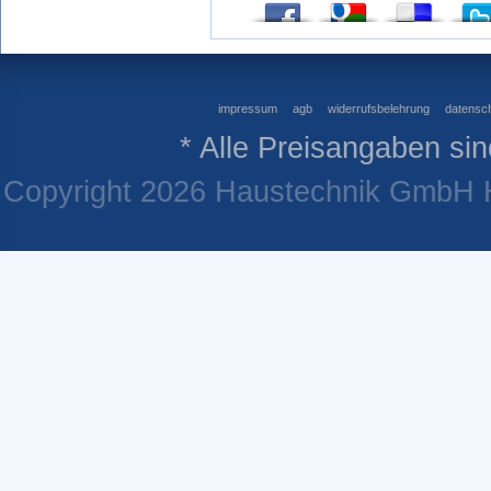
impressum
agb
widerrufsbelehrung
datensch
* Alle Preisangaben sin
Copyright 2026 Haustechnik GmbH He