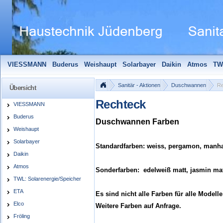
VIESSMANN
Buderus
Weishaupt
Solarbayer
Daikin
Atmos
TW
Solarfocus
Wolf
Pelletmaulwurf + Zubehör
Edle Badheizkörper
S
Sanitär - Aktionen
Duschwannen
Re
Übersicht
Rechteck
VIESSMANN
Buderus
Duschwannen Farben
Weishaupt
Solarbayer
Standardfarben:
weiss, pergamon, manha
Daikin
Atmos
Sonderfarben:
edelweiß matt, jasmin ma
TWL: Solarenergie/Speicher
ETA
Es sind nicht alle Farben für alle Modelle 
Elco
Weitere Farben auf Anfrage.
Fröling