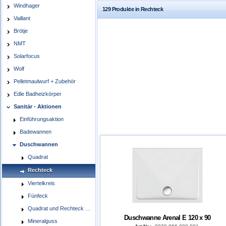
Windhager
129 Produkte in Rechteck
Vaillant
Brötje
NMT
Solarfocus
Wolf
Pelletmaulwurf + Zubehör
Edle Badheizkörper
Sanitär - Aktionen
Einführungsaktion
Badewannen
Duschwannen
Quadrat
Rechteck
Viertelkreis
Fünfeck
Quadrat und Rechteck mit Ablaufrinne
Duschwanne Arenal E 120 x 90
Mineralguss